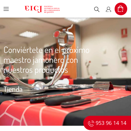
Menu
Cart
Escribe el pr
Mi cuent
Conviértete en el próximo
maestro jamonero con
nuestros productos
Tienda
953 96 14 14