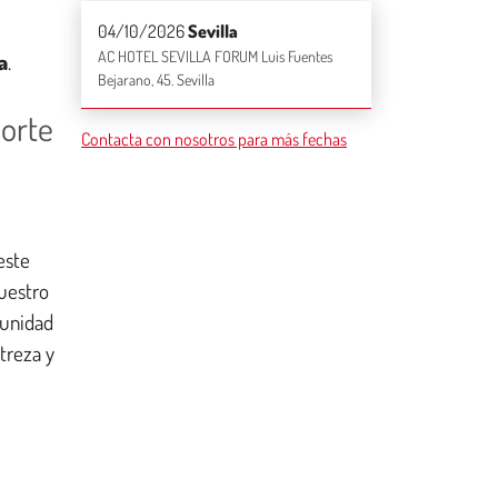
t
04/10/2026
Sevilla
o
AC HOTEL SEVILLA FORUM Luis Fuentes
a
.
*
Bejarano, 45. Sevilla
Corte
Contacta con nosotros para más fechas
este
uestro
tunidad
treza y