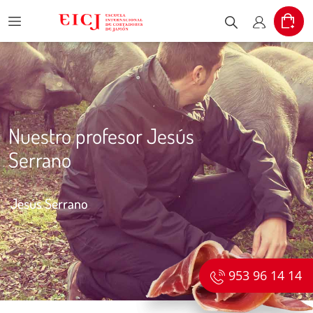
Menu
Cart
Escribe el pr
Mi cuent
Nuestro profesor Jesús
Serrano
Jesús Serrano
953 96 14 14