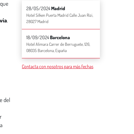
 que
t
28/05/2024
Madrid
o
Hotel Silken Puerta Madrid Calle Juan Rizi,
via
.
*
28027 Madrid
18/09/2024
Barcelona
Hotel Alimara Carrer de Berruguete, 126,
08035 Barcelona, España
Contacta con nosotros para más fechas
e del
r
ra