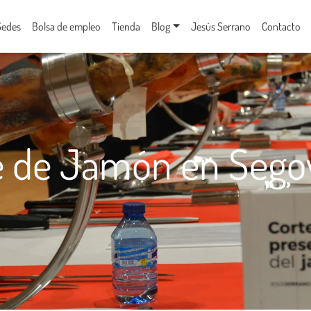
Sedes
Bolsa de empleo
Tienda
Blog
Jesús Serrano
Contacto
e de Jamón en Sego