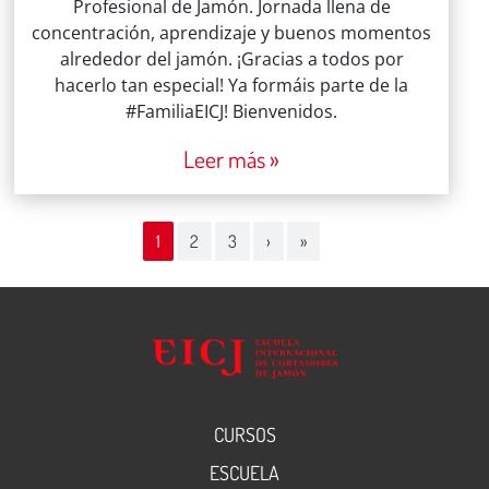
Profesional de Jamón. Jornada llena de
concentración, aprendizaje y buenos momentos
alrededor del jamón. ¡Gracias a todos por
hacerlo tan especial! Ya formáis parte de la
#FamiliaEICJ! Bienvenidos.
Leer más »
Page navigation
Current Page
Page
Page
1
2
3
›
»
CURSOS
ESCUELA