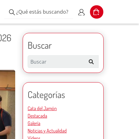
¿Qué estás buscando?
Cart
Escribe el producto
Mi cuenta
2026
Buscar
Search
Categorías
Cata del Jamón
Destacada
Galería
Noticias y Actualidad
Vídeos