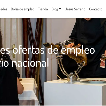
Sedes
Bolsa de empleo
Tienda
Blog
Jesús Serrano
Contacto
tes ofertas de empleo
rio nacional