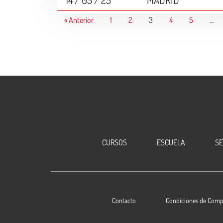
14 / 05 / 25
MADRID
« Anterior
1
2
3
4
5
…
CURSOS
ESCUELA
S
Contacto
Condiciones de Comp