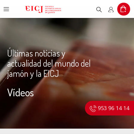
Menu
Car
Escribe el pr
Mi cuent
Últimas noticias y
actualidad del mundo del
jamón y la EICJ
Vídeos
953 96 14 14