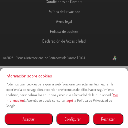
Condiciones de Compra
Política de Privacidad
Aviso legal
Política de cookies
Declaración de Accesibilidad
© 2026 - Escuela Internacional de Cortadores de Jamón | EICJ
Información sobre cookies
Podemos usar cookies para que la web funcione correctamente, mejorar la
experiencia de navegación, recordar preferencias del sitio, hacer seguimiento
analítico, personalizar los anuncios y medir la efectividad de la publicidad (
Más
información
). Además, se puede consultar
aquí
la Política de Privacidad de
Google.
Aceptar
Configurar
Rechazar
Contacta