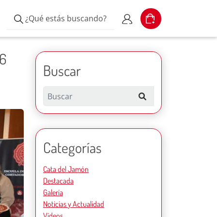
¿Qué estás buscando?
Cart
Escribe el producto
Mi cuenta
26
Buscar
Search
Categorías
Cata del Jamón
Destacada
Galería
Noticias y Actualidad
Vídeos