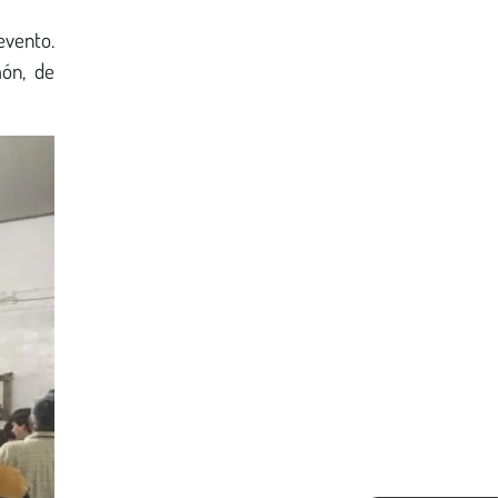
evento.
món, de