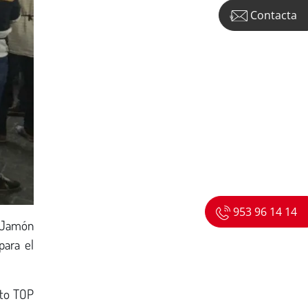
Contacta
953 96 14 14
a Jamón
para el
nto TOP