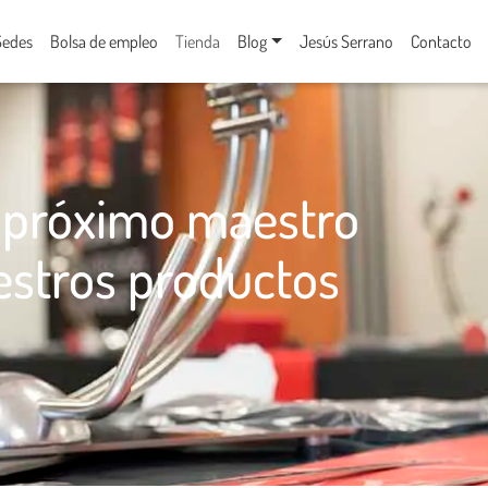
Sedes
Bolsa de empleo
Tienda
Blog
Jesús Serrano
Contacto
l próximo maestro
stros productos