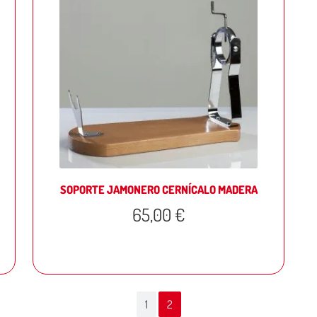
SOPORTE JAMONERO CERNÍCALO MADERA
65,00
€
Page
Current Page
1
2