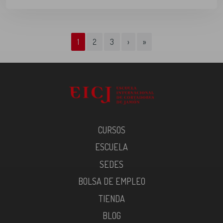
Page navigation
Current Page
Page
Page
1
2
3
›
»
CURSOS
ESCUELA
SEDES
BOLSA DE EMPLEO
TIENDA
BLOG